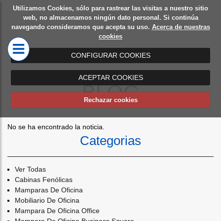
Utilizamos Cookies, sólo para rastrear las visitas a nuestro sitio
Diseño
Mamparas
web, no almacenamos ningún dato personal. Si continúa
navegando consideramos que acepta su uso.
Acerca de nuestras
de
de oficina
cookies
oficinas
CONFIGURAR COOKIES
ACEPTAR COOKIES
BLOG
Rechazar cookies
No se ha encontrado la noticia.
Categorias
Ver Todas
Cabinas Fenólicas
Mamparas De Oficina
Mobiliario De Oficina
Mampara De Oficina Office