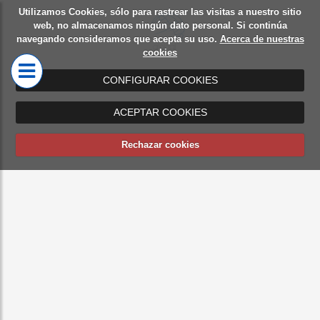
Utilizamos Cookies, sólo para rastrear las visitas a nuestro sitio
Diseño
Mamparas
web, no almacenamos ningún dato personal. Si continúa
navegando consideramos que acepta su uso.
Acerca de nuestras
de
de oficina
cookies
oficinas
CONFIGURAR COOKIES
ACEPTAR COOKIES
Rechazar cookies