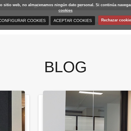
estro sitio web, no almacenamos ningún dato personal. Si continúa nav
693 503 691
info@protecnicsglobal.c
cookies
Rechazar cookie
CONFIGURAR COOKIES
ACEPTAR COOKIES
Mamparas de oficina
Distribuidores de mamparas de oficina
BLOG