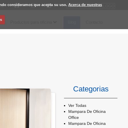
egando consideramos que acepta su uso.
Acerca de nuestras
DESCARGAR CATÁLOGO
om
s
Productos para oficina
Blog
Contacto
Categorias
Ver Todas
Mampara De Oficina
Office
Mampara De Oficina