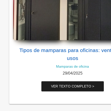
Tipos de mamparas para oficinas: vent
usos
Mamparas de oficina
29/04/2025
VER TEXTO COMPLETO >