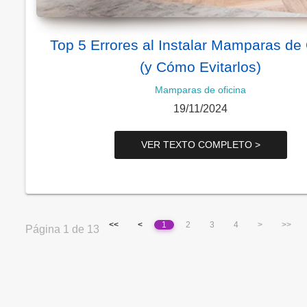
Top 5 Errores al Instalar Mamparas de 
(y Cómo Evitarlos)
Mamparas de oficina
19/11/2024
VER TEXTO COMPLETO >
<<
<
1
2
3
4
>
>>
Página 1 de 13