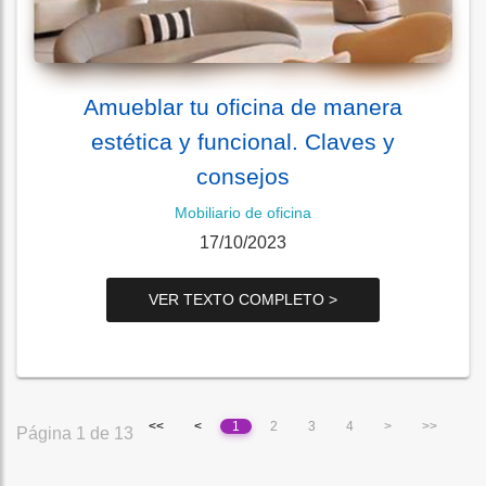
Amueblar tu oficina de manera
estética y funcional. Claves y
consejos
Mobiliario de oficina
17/10/2023
VER TEXTO COMPLETO >
<<
<
1
2
3
4
>
>>
Página 1 de 13