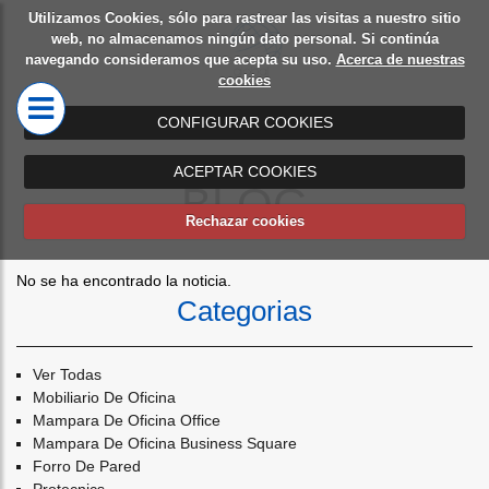
Utilizamos Cookies, sólo para rastrear las visitas a nuestro sitio
Diseño
Mamparas
web, no almacenamos ningún dato personal. Si continúa
navegando consideramos que acepta su uso.
Acerca de nuestras
de
de oficina
cookies
oficinas
CONFIGURAR COOKIES
ACEPTAR COOKIES
BLOG
Rechazar cookies
No se ha encontrado la noticia.
Categorias
Ver Todas
Mobiliario De Oficina
Mampara De Oficina Office
Mampara De Oficina Business Square
Forro De Pared