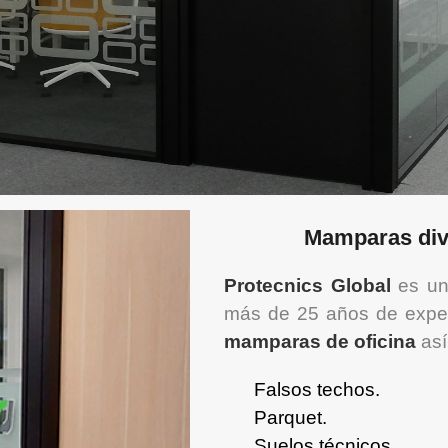
Mamparas divi
Protecnics Global
es una
más de 25 años de experi
mamparas de oficina
así
Falsos techos.
Parquet.
Suelos técnicos.