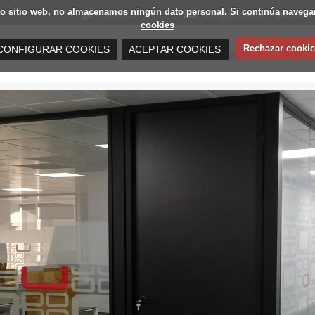
estro sitio web, no almacenamos ningún dato personal. Si continúa nav
693 503 691
info@protecnicsglobal.c
cookies
Rechazar cookie
CONFIGURAR COOKIES
ACEPTAR COOKIES
Mamparas de oficina
Distribuidores de mamparas de oficina