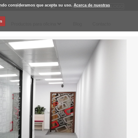
egando consideramos que acepta su uso.
Acerca de nuestras
DESCARGAR CATÁLOGO
om
s
Productos para oficina
Blog
Contacto