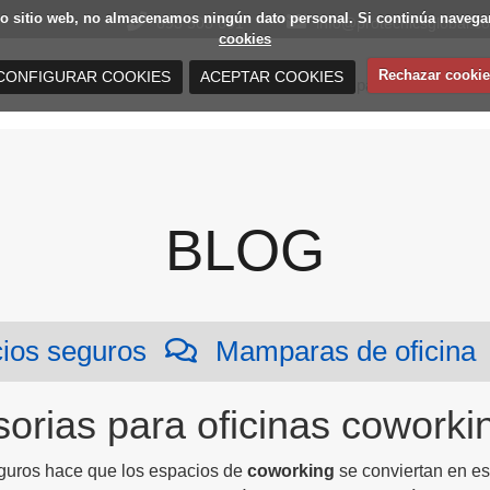
estro sitio web, no almacenamos ningún dato personal. Si continúa nav
693 503 691
info@protecnicsglobal.c
cookies
Rechazar cookie
CONFIGURAR COOKIES
ACEPTAR COOKIES
Mamparas de oficina
Distribuidores de mamparas de oficina
BLOG
cios seguros
Mamparas de oficina
orias para oficinas coworki
guros hace que los espacios de
coworking
se conviertan en e