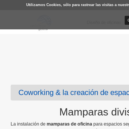
Utilizamos Cookies, sólo para rastrear las visitas a nu
Diseño de oficinas
Coworking & la creación de espa
Mamparas divis
La instalación de
mamparas de oficina
para espacios se