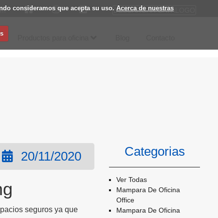
egando consideramos que acepta su uso.
Acerca de nuestras
DESCARGAR CATÁLOGO
om
s
Productos para oficina
Blog
Contacto
Categorias
20/11/2020
Ver Todas
ng
Mampara De Oficina
Office
spacios seguros ya que
Mampara De Oficina