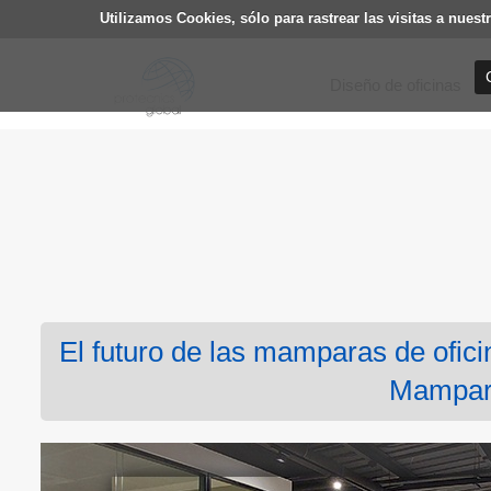
Utilizamos Cookies, sólo para rastrear las visitas a nu
Diseño de oficinas
El futuro de las mamparas de oficin
Mampara