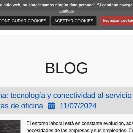
estro sitio web, no almacenamos ningún dato personal. Si continúa nav
693 503 691
info@protecnicsglobal.c
cookies
Rechazar cookie
CONFIGURAR COOKIES
ACEPTAR COOKIES
Mamparas de oficina
Distribuidores de mamparas de oficina
BLOG
a: tecnología y conectividad al servicio
s de oficina
11/07/2024
El entorno laboral está en constante evolución, a
necesidades de las empresas y sus empleados. En 