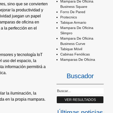
Mampara De Oficina
es, sino que se convierten
Business Square
ejorar la productividad y
Forro De Pared
tividad juegan un papel
Protecnics
amparas de oficina en
Tabique Armario
Mampara De Oficina
 a la perfección en el
Slimpro
Mampara De Oficina
Business Curve
Tabique Móvil
Cabinas Fenólicas
ensores y tecnología IoT
Mamparas De Oficina
l uso del espacio, la
sta información permitirá a
ica.
Buscador
ar la iluminación, la
rada en la propia mampara.
Últimas noticias