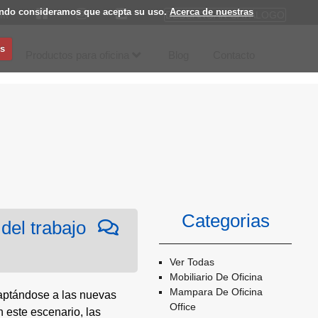
egando consideramos que acepta su uso.
Acerca de nuestras
DESCARGAR CATÁLOGO
om
s
Productos para oficina
Blog
Contacto
Categorias
 del trabajo
Ver Todas
Mobiliario De Oficina
Mampara De Oficina
daptándose a las nuevas
Office
este escenario, las