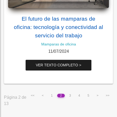
El futuro de las mamparas de
oficina: tecnología y conectividad al
servicio del trabajo
Mamparas de oficina
11/07/2024
VER TEXTO COMPLETO >
<<
<
1
2
3
4
5
>
>>
Página 2 de
13